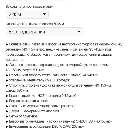
Высота потолков: первый этаж
Свесы крыши: ширина свесов 500мм.
▶ Обвязка свай: пакет из 3 досок из нестроганного бруса камерной сушки,
сечением 140×45мм под внешние стены и сечением 95×45мм под
перегородки. С обработкой антисептиком, для сохранения и защиты
древесины.
▶ Лаги пола, потолка: строганая доска камерной сушки сечением
40×150мм, через 590 мм
▶ Перемычки второго этажа (лаги пола 2 этажа) 140×45мм
▶ Утепление: утеплитель KNAUF коттедж
▶ Стропила: строганая доска камерной сушки сечением 40×150мм,
шагом 590 мм
▶ Кровля: профлист НС21 (толщина 0,45мкм)
▶ Ветровые планки и конек
▶ Окна: 3х камерные стандартные размеры
▶ Двери: 3 камерный стеклопакет
▶ Сетка от грызунов,
▶ Ветро-влаго мембрана (наружная плёнка) ONDUTISS PRO 150мкм
▶ Внутренняя пароизоляция DELTA DAWI 200мкм